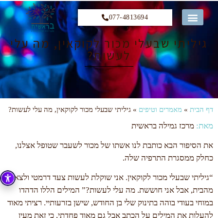
077-4813694
קורס 12 הצעדים
גיליתי שבעלי מכור לקוקאין, מה עלי
לעשות?
דף הבית
»
מאמרים וטיפים
»
גיליתי שבעלי מכור לקוקאין, מה עלי לעשות?
מאת:
מרכז גמילה בראשית
את הסיפור הבא כותבת לנו אשתו של מכור לשעבר שטופל אצלנו,
כחלק ממסגרת התרפיה שלה.
“גיליתי שבעלי מכור לקוקאין. אני שוקלת לעשות צעד דרמטי ולצאת
מהבית, אבל אני חוששת. מה עלי לעשות?” המילים הללו הדהדו
במוחי בעודי בוהה בתינוק שלי בן החודש, שישן בזרעותיי. רציתי מאוד
להעלות את המילים על הכתב אבל גם מאוד פחדתי, כי זאת מעין