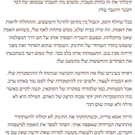
קיבלתי את זה כחלק מעברו, ומשום מה חשבתי שבסופו של דבר
יתבגר ויתגבר עליו.
ככל שחלף הזמן, הגבול בין מזדמן להרגל היטשטש, והתחלתי לראות
את האמת. וזה קרה בבית שלנו, ממש מתחת לאף שלי, כשהוא האמין
שאני מתקלחת. ובפעם השנייה תפסתי אותו על חם דרך המצלמה
ששמנו בחדר העתידי של התינוק. העובדה שהוא הסתיר זאת מפני
הייתה סכין בגב. התעמתתי איתו בלב כבד. קולי ממש רעד כשהבעתי
את הפחדים והחששות שלי מהמצב שלו.
ראיתי בעיניים שלו את החרטה והבושה שגרמה לו ההתמכרות שלו.
הוא הבטיח לעצור, ולשים קץ להתמכרות שלו לסם עוד באותו ערב.
אבל הבטחות, כמו שלמדתי במקרה של הקוקאין, קשה לקיים כאשר
כוח ההתמכרות חזק יותר מכוח הרצון של האדם. המילה היא לא
מילה ולא שווה שום דבר.
הייתי אמא טרייה, וכשהחזקתי את התינוק לא יכולתי להשתחרר
מתחושת הבדידות שאפפה אותי. הפחד לספר את האמת למשפחה
וחברים, הפחד לקום ולעשות מעשה למרות שאת יודעת שאין עם מי