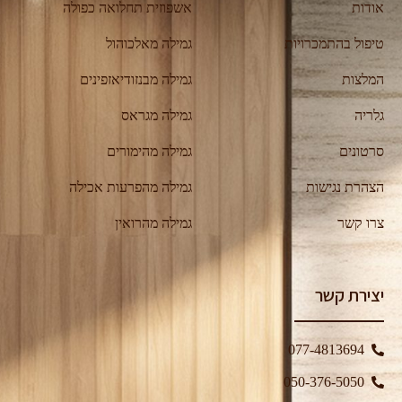
אודות
אשפוזית תחלואה כפולה
טיפול בהתמכרויות
גמילה מאלכוהול
המלצות
גמילה מבנזודיאזפינים
גלריה
גמילה מגראס
סרטונים
גמילה מהימורים
הצהרת נגישות
גמילה מהפרעות אכילה
צרו קשר
גמילה מהרואין
יצירת קשר
077-4813694
050-376-5050⁩