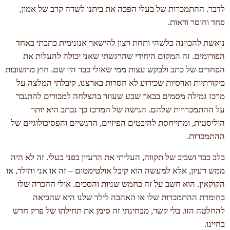
לדבר. ההתמכרות של בעלי הפכה את ביתנו לשדה קרב של אמון,
פחד וחוסר ודאות.
נואשת להכוונה כלשהי ותחת רצון להישאר אנונימית כתבתי באחד
הפורומים. זה המקום היחידי שהרגשתי שאני יכולה להעלות את
הפחדים של כתב ולבקש עצות ממי שאולי כבר היו שם. חוץ מתשובות
ביקורתיות וארסיות שכידוע לא חסרות בארצנו, קיבלתי המלצה על
מרכז גמילה מסמים בבאר שבע שעוזר בהצלחה למכורים להתגבר
על ההתמכרויות שלהם. הגישה של המרכז כך נכתב היא יותר
הוליסטית, ומתייחסת להיבטים הפיזיים, הרגשיים והפסיכולוגיים של
ההתמכרות.
בלב כבד ושביב של תקווה, העליתי את הרעיון בפני בעלי. זה לא היה
ממש רעיון, אלא למעשה הוא קיבל אולטימטום – זה או אני והילד, או
הקוקאין. הוא חשב על זה כחמש שניות והסכים. אולי ההכרה שלו
בחומרת ההתמכרות שלו או האהבה לילד שלנו היא שהביאה
להחלטה הזו. בלי קשר, מבחינתי זה סימן את תחילתו של פרק חדש
בחיינו.