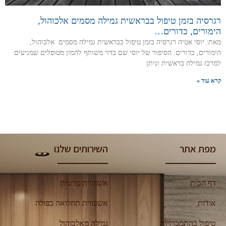
רגרסיה בזמן טיפול בבראשית גמילה מסמים אלכוהול,
הימורים, כדורים…
מאת: יוסי אטיה רגרסיה בזמן טיפול בבראשית גמילה מסמים אלכוהול,
הימורים, כדורים: הסיפור של יוסי שם בדוי משותף להמון מטופלים שמגיעים
למרכז גמילה בראשית וניתן
קרא עוד »
מפת אתר
השירותים שלנו
דף הבית
אשפוזית פרטית
אודות
אשפוזית תחלואה כפולה
טיפול בהתמכרויות
גמילה מאלכוהול