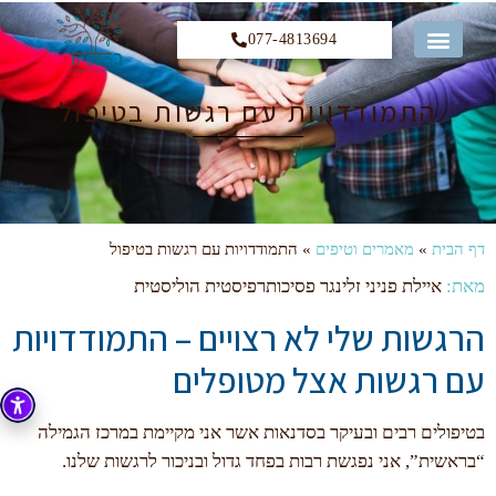
077-4813694
קורס 12 הצעדים
התמודדויות עם רגשות בטיפול
דף הבית
»
מאמרים וטיפים
»
התמודדויות עם רגשות בטיפול
מאת:
איילת פניני זלינגר פסיכותרפיסטית הוליסטית
הרגשות שלי לא רצויים – התמודדויות
עם רגשות אצל מטופלים
בטיפולים רבים ובעיקר בסדנאות אשר אני מקיימת במרכז הגמילה
“בראשית”, אני נפגשת רבות בפחד גדול ובניכור לרגשות שלנו.