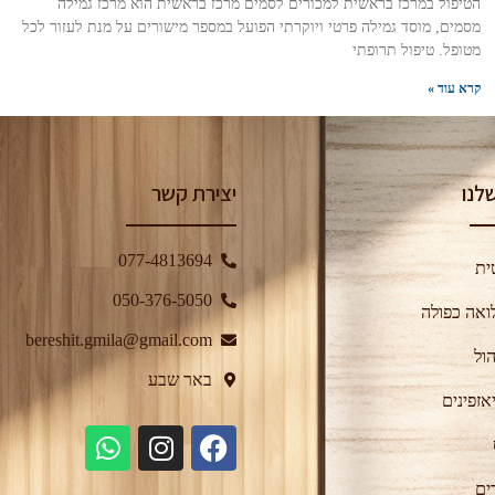
הטיפול במרכז בראשית למכורים לסמים מרכז בראשית הוא מרכז גמילה
מסמים, מוסד גמילה פרטי ויוקרתי הפועל במספר מישורים על מנת לעזור לכל
מטופל. טיפול תרופתי
קרא עוד »
לנו
יצירת קשר
077-4813694
ית
050-376-5050⁩
ואה כפולה
bereshit.gmila@gmail.com
ול
באר שבע
אזפינים
ים