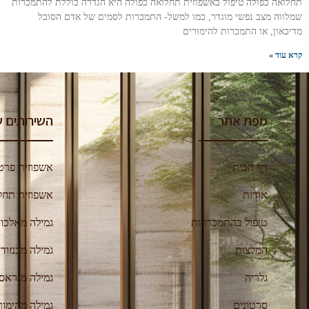
תחלואה כפולה טיפול באשפוזית תחלואה כפולה היא הגדרה כוללת להתמכרות
שמלווה מצב נפשי מוגדר, כמו למשל- התמכרות לסמים של אדם הסובל
מדיכאון, או התמכרות להימורים
קרא עוד »
מפת אתר
השירותים ש
דף הבית
אשפוזית פרט
אודות
אשפוזית תחל
טיפול בהתמכרויות
גמילה מאלכוה
המלצות
גמילה מבנזודי
גלריה
גמילה מגראס
סרטונים
גמילה מהימור