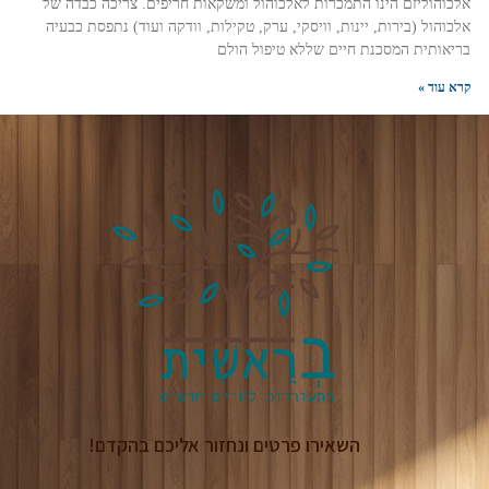
אלכוהוליזם הינו התמכרות לאלכוהול ומשקאות חריפים. צריכה כבדה של
אלכוהול (בירות, יינות, וויסקי, ערק, טקילות, וודקה ועוד) נתפסת כבעיה
בריאותית המסכנת חיים שללא טיפול הולם
קרא עוד »
השאירו פרטים ונחזור אליכם בהקדם!