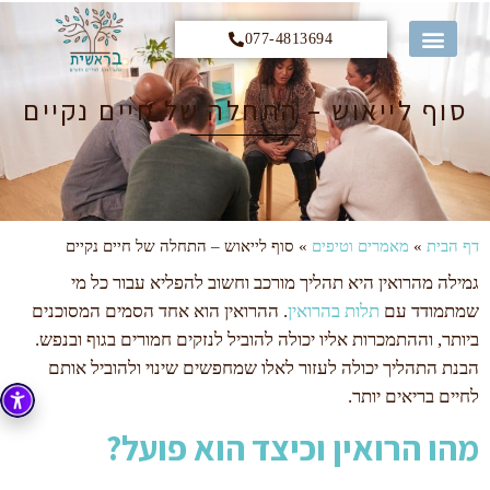
077-4813694
קורס 12 הצעדים
סוף לייאוש – התחלה של חיים נקיים
דף הבית
»
מאמרים וטיפים
»
סוף לייאוש – התחלה של חיים נקיים
גמילה מהרואין היא תהליך מורכב וחשוב להפליא עבור כל מי
שמתמודד עם
תלות בהרואין
. ההרואין הוא אחד הסמים המסוכנים
ביותר, וההתמכרות אליו יכולה להוביל לנזקים חמורים בגוף ובנפש.
הבנת התהליך יכולה לעזור לאלו שמחפשים שינוי ולהוביל אותם
לחיים בריאים יותר.
מהו הרואין וכיצד הוא פועל?