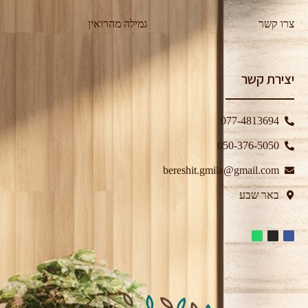
צרו קשר
גמילה מהרואין
יצירת קשר
077-4813694
050-376-5050⁩
bereshit.gmila@gmail.com
באר שבע