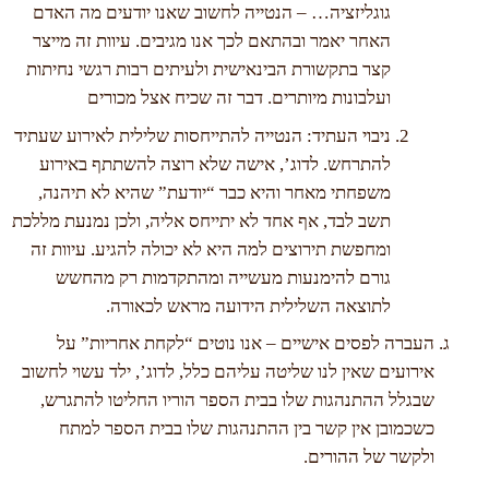
גוגליזציה… – הנטייה לחשוב שאנו יודעים מה האדם
האחר יאמר ובהתאם לכך אנו מגיבים. עיוות זה מייצר
קצר בתקשורת הבינאישית ולעיתים רבות רגשי נחיתות
ועלבונות מיותרים. דבר זה שכיח אצל מכורים
ניבוי העתיד: הנטייה להתייחסות שלילית לאירוע שעתיד
להתרחש. לדוג’, אישה שלא רוצה להשתתף באירוע
משפחתי מאחר והיא כבר “יודעת” שהיא לא תיהנה,
תשב לבד, אף אחד לא יתייחס אליה, ולכן נמנעת מללכת
ומחפשת תירוצים למה היא לא יכולה להגיע. עיוות זה
גורם להימנעות מעשייה ומהתקדמות רק מהחשש
לתוצאה השלילית הידועה מראש לכאורה.
העברה לפסים אישיים – אנו נוטים “לקחת אחריות” על
אירועים שאין לנו שליטה עליהם כלל, לדוג’, ילד עשוי לחשוב
שבגלל ההתנהגות שלו בבית הספר הוריו החליטו להתגרש,
כשכמובן אין קשר בין ההתנהגות שלו בבית הספר למתח
ולקשר של ההורים.