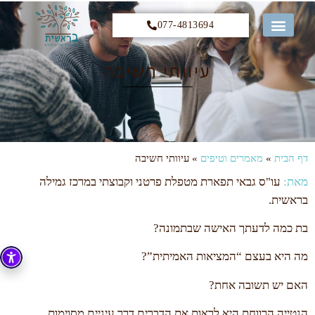
077-4813694
קורס 12 הצעדים
עיוותי חשיבה
דף הבית
»
מאמרים וטיפים
»
עיוותי חשיבה
מאת:
עו"ס גבאי תפארת מטפלת פרטני וקבוצתי במרכז גמילה
בראשית.
בת כמה לדעתך האישה שבתמונה?
מה היא בעצם “המציאות האמיתית”?
האם יש תשובה אחת?
הנטייה הרווחת היא לראות את הדברים דרך עיניים מסוימות,