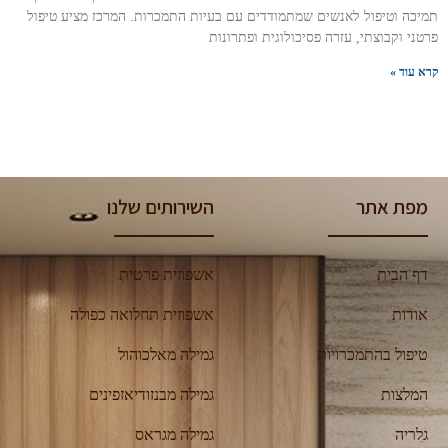
תמיכה וטיפול לאנשים שמתמודדים עם בעיות התמכרות. המרכז מציע טיפול
פרטני וקבוצתי, עזרה פסיכולוגית ופתרונות
קרא עוד »
מפת אתר
השירותים שלנו
דף הבית
אשפוזית פרטית
אודות
אשפוזית תחלואה כפולה
טיפול בהתמכרויות
גמילה מאלכוהול
המלצות
גמילה מבנזודיאזפינים
גלריה
גמילה מגראס