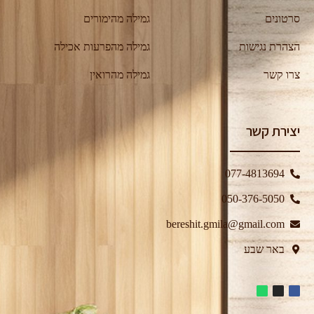
סרטונים
גמילה מהימורים
הצהרת נגישות
גמילה מהפרעות אכילה
צרו קשר
גמילה מהרואין
יצירת קשר
077-4813694
050-376-5050⁩
bereshit.gmila@gmail.com
באר שבע