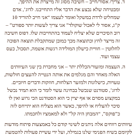
צריך/ אסור/חייב – חשיבה מסוג זה מייצרת את ההיפך,
ומבטיחה שלא נבצע את הדבר אליו התחייבנו. לדוג’, אדם
שמחליט לרדת במשקל ואומר לעצמו “אני חייב להוריד 10
ק”ג, אסור לי לאכול שוקולד” אני צריך לעשות יותר ספורט” –
רוב הסיכויים שלא יצליח לעמוד בהתחייבות שלו. דפוס חשיבה
זה מייצר לחץ וכתוצאה מכך כמובן שמתקבלת תוצאה הפוכה
לחלוטין – חוויית כישלון המולידה רגשות אשמה, תסכול, כעס
עצמי ועוד.
העצמה ומזעור/הכללת יתר – אני מחברת בין שני העיוותים
האלה מאחר והם מגלמים את אותה הנטייה להעצים חולשות,
טעויות, כישלונות ולמזער הצלחות, חוזקות ודברים חיוביים.
לדוג’, סטודנט שנכשל בבחינה עשוי לומר כי הוא תמיד נכשל
במקצוע מסוים או אף יציין כי הוא הסטודנט הכי גרוע ואין לו
סיכוי להצליח או להיפך, כאשר הוא מצליח הוא יתייחס לזה
כ”פוקס”, “המבחן היה קל” ולא למאמציו ולחכמתו.
עיוותים רווחים אלה ניתנים לשינוי קודם כל באמצעות פיתוח מודעות
לקיומם בשיח הפנימי שלנו בגמילה, ועל ידי עשיית פעולות להטמעת