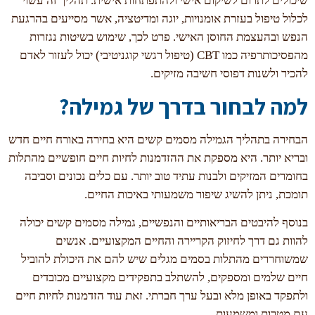
שיכולים לתרום לשיקום אישי ולהתפתחות אישית. תהליך זה עשוי
לכלול טיפול בעזרת אומנויות, יוגה ומדיטציה, אשר מסייעים בהרגעת
הנפש ובהעצמת החוסן האישי. פרט לכך, שימוש בשיטות נגזרות
מהפסיכותרפיה כמו CBT (טיפול רגשי קוגניטיבי) יכול לעזור לאדם
להכיר ולשנות דפוסי חשיבה מזיקים.
למה לבחור בדרך של גמילה?
הבחירה בתהליך הגמילה מסמים קשים היא בחירה באורח חיים חדש
ובריא יותר. היא מספקת את ההזדמנות לחיות חיים חופשיים מהתלות
בחומרים המזיקים ולבנות עתיד טוב יותר. עם כלים נכונים וסביבה
תומכת, ניתן להשיג שיפור משמעותי באיכות החיים.
בנוסף להיבטים הבריאותיים והנפשיים, גמילה מסמים קשים יכולה
להוות גם דרך לחיזוק הקריירה והחיים המקצועיים. אנשים
שמשוחררים מהתלות בסמים מגלים שיש להם את היכולת להוביל
חיים שלמים ומספקים, להשתלב בתפקידים מקצועיים מכובדים
ולתפקד באופן מלא ובעל ערך חברתי. זאת עוד הזדמנות לחיות חיים
עם מטרות ומשמעות.