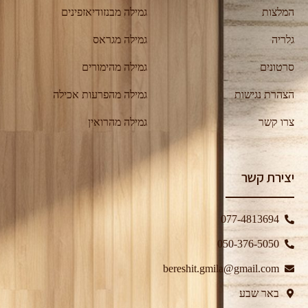
המלצות
גמילה מבנזודיאזפינים
גלריה
גמילה מגראס
סרטונים
גמילה מהימורים
הצהרת נגישות
גמילה מהפרעות אכילה
צרו קשר
גמילה מהרואין
יצירת קשר
077-4813694
050-376-5050⁩
bereshit.gmila@gmail.com
באר שבע