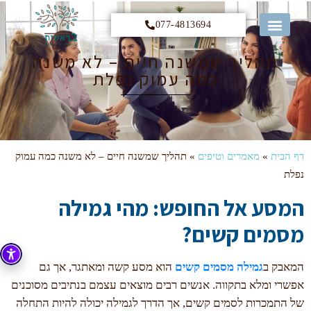
077-4813694
קורס 12 הצעדים
תהליך שמשנה חיים – לא משנה
כמה עמוק נפלת
דף הבית
»
מאמרים וטיפים
»
תהליך שמשנה חיים – לא משנה כמה עמוק
נפלת
המסע אל החופש: מהי גמילה
מסמים קשים?
המאבק ב
גמילה מסמים קשים
הוא מסע קשה ומאתגר, אך גם
אפשרי ומלא בתקווה. אנשים רבים מוצאים עצמם בנתיבים מסוכנים
של התמכרות לסמים קשים, אך הדרך לגמילה יכולה להיות התחלה