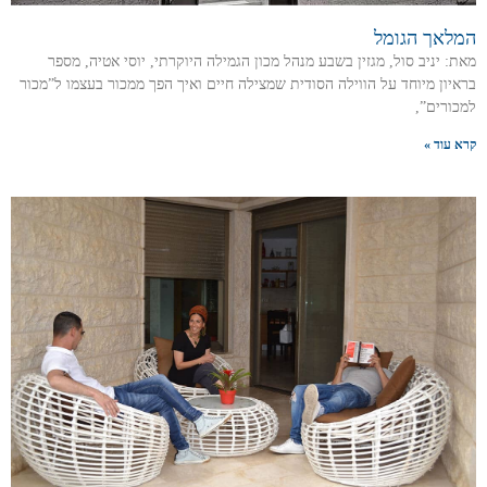
המלאך הגומל
מאת: יניב סול, מגזין בשבע מנהל מכון הגמילה היוקרתי, יוסי אטיה, מספר
בראיון מיוחד על הווילה הסודית שמצילה חיים ואיך הפך ממכור בעצמו ל”מכור
למכורים”,
קרא עוד »